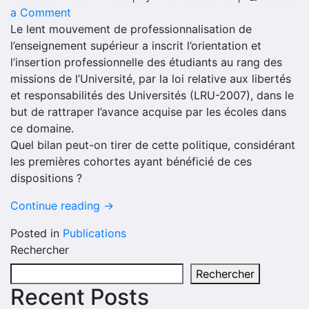
on
a Comment
Employabilité
Le lent mouvement de professionnalisation de
des
l’enseignement supérieur a inscrit l’orientation et
masters:
l’insertion professionnelle des étudiants au rang des
bilan
missions de l’Université, par la loi relative aux libertés
de
et responsabilités des Universités (LRU-2007), dans le
la
but de rattraper l’avance acquise par les écoles dans
LRU-
ce domaine.
2007
Quel bilan peut-on tirer de cette politique, considérant
mitigé
les premières cohortes ayant bénéficié de ces
dispositions ?
Continue reading
→
Posted in
Publications
Rechercher
Rechercher
Recent Posts