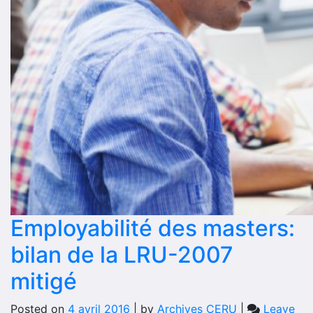
Employabilité des masters:
bilan de la LRU-2007
mitigé
Posted on
4 avril 2016
|
by
Archives CERU
|
Leave