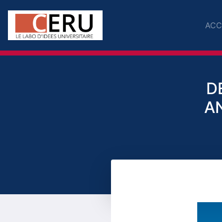
ACC
D
A