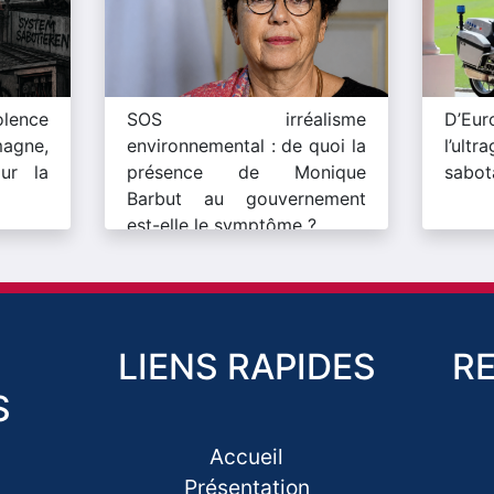
lence
SOS irréalisme
D’Eu
magne,
environnemental : de quoi la
l’ult
ur la
présence de Monique
sabot
Barbut au gouvernement
est-elle le symptôme ?
LIENS RAPIDES
R
S
Accueil
Présentation