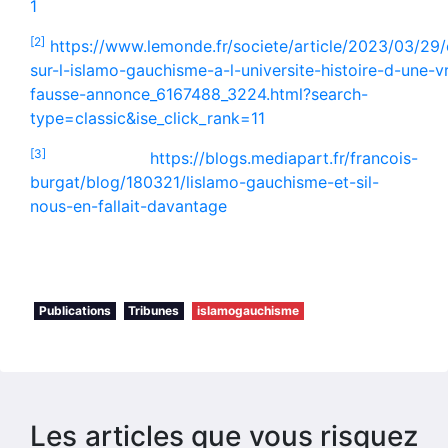
1
[2]
https://www.lemonde.fr/societe/article/2023/03/29
sur-l-islamo-gauchisme-a-l-universite-histoire-d-une-v
fausse-annonce_6167488_3224.html?search-
type=classic&ise_click_rank=11
[3]
https://blogs.mediapart.fr/francois-
burgat/blog/180321/lislamo-gauchisme-et-sil-
nous-en-fallait-davantage
Publications
Tribunes
islamogauchisme
Les articles que vous risquez