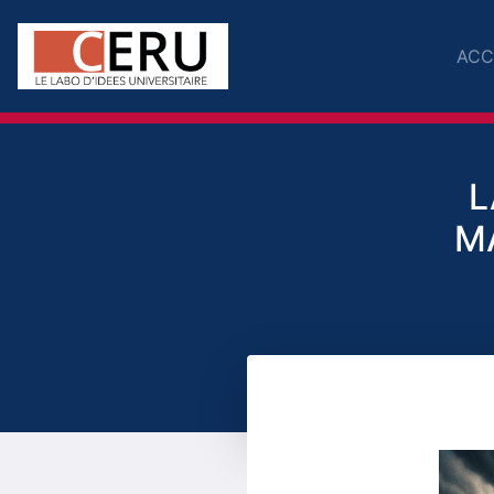
ACC
L
M