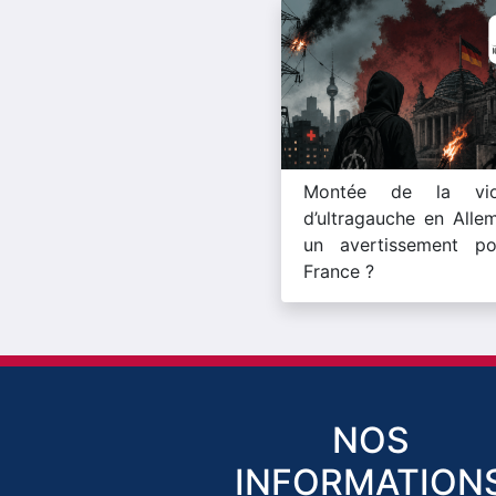
Montée de la vio
d’ultragauche en Alle
un avertissement po
France ?
NOS
INFORMATION