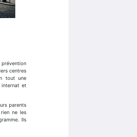
a prévention
iers centres
en tout une
internat et
eurs parents
rien ne les
gramme. Ils