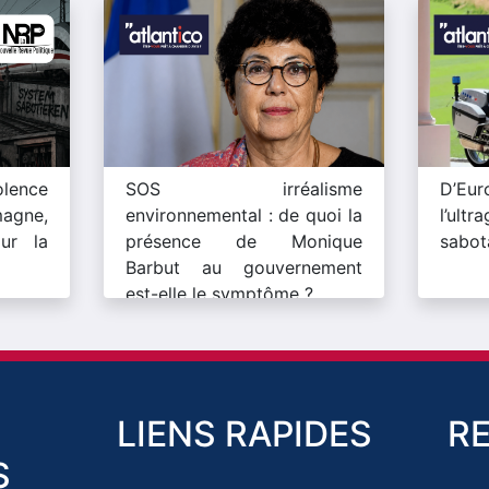
lence
SOS irréalisme
D’Eu
magne,
environnemental : de quoi la
l’ult
ur la
présence de Monique
sabot
Barbut au gouvernement
est-elle le symptôme ?
LIENS RAPIDES
R
S