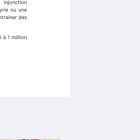
 injonction
Syrie ou une
ntrainer des
à 1 million