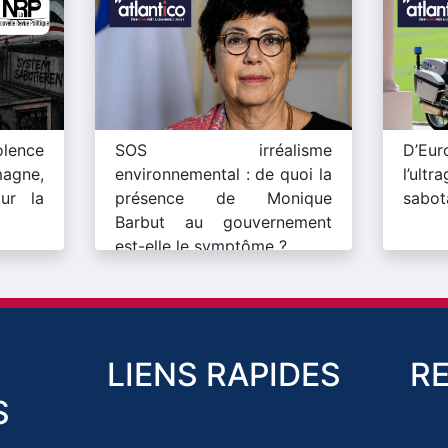
lence
SOS irréalisme
D’Eu
magne,
environnemental : de quoi la
l’ult
ur la
présence de Monique
sabot
Barbut au gouvernement
est-elle le symptôme ?
LIENS RAPIDES
R
S