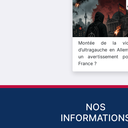
Montée de la vio
d’ultragauche en Alle
un avertissement po
France ?
NOS
INFORMATION