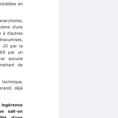
stallées en
narchistes,
poème d’une
 à d’autres
 Insoumises,
s JO par la
’A69 par un
car aucune
mettant de
 technique,
randi déjà
e ingérence
ue sait-on
ité d’une