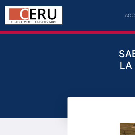
ACC
SA
LA