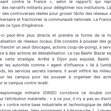
issant contre la France », selon le rapport) qui repr
t des narratifs militants pour délégitimer nos institutions. L
r des controverses réelles pour grossir l’écho des réseaux a
’adversaire et fractionner la communauté nationale. La Franc
i de ce type d’ingérence.
e-ci peut-être plus directe et prendre la forme de la ma
talisation de réseaux locaux. Elle consiste à pousser des 
 franchir un seuil (blocages, actions coup-de-poing), à serv
e à des actions de déstabilisation. Le cas Bashir Biazar es
 cette stratégie. Arrêté à Dijon puis expulsé, Bashir
ar les autorités comme « agent d’influence » lié à l’unit
ds, les services secrets iraniens. Il avait infiltré les milieu
 sur les campus pour les pousser à organiser des acti
r le campus contre Israël.
-espionnage militaire (DRSD) corrobore ce double con
r l’attribution matérielle : « à ce jour, il n’y a pas eu d’act
e » contre notre base industrielle et technologique de déf
ctions récentes, liées notamment à l’ultragauche, […] reve