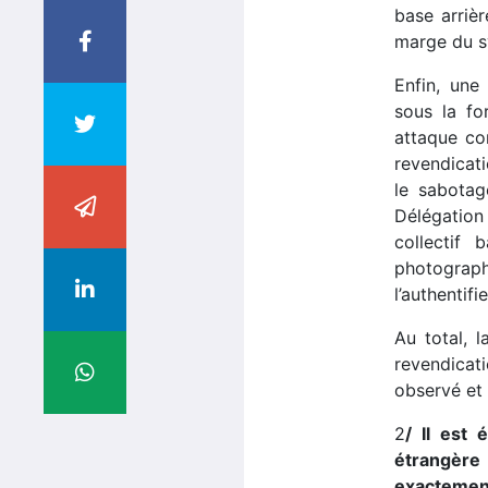
base arriè
marge du 
Enfin, une
sous la fo
attaque co
revendicati
le sabotag
Délégation
collectif
photograp
l’authentifi
Au total, 
revendica
observé et 
2
/ Il est
étrangère
exacteme