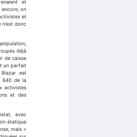
enaient et
à encore, on
ctivistes et
e n’est donc
nipulation,
groupes déjà
ir de caisse
t un parfait
 Biazar est
é 840 de la
x activistes
ons et des
stat, avec
ion étatique
ense, mais «
ndiquées sur