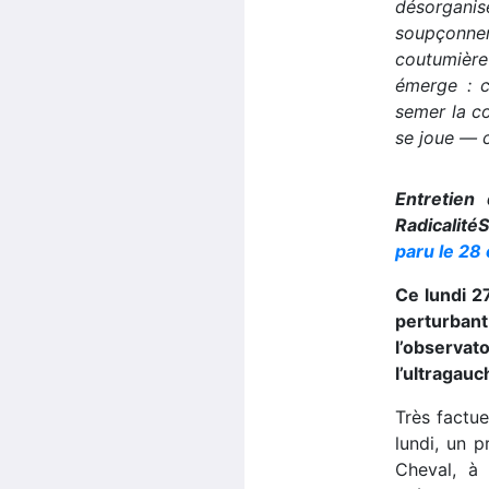
désorganis
soupçonne
coutumièr
émerge : c
semer la co
se joue — ce
Entretien 
Radicalité
paru le 28
Ce lundi 2
perturban
l’observat
l’ultragau
Très factue
lundi, un 
Cheval, à 