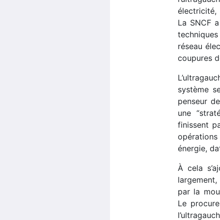
électricit
La SNCF a 
techniques 
réseau élec
coupures d
L’ultragau
système se
penseur de
une “strat
finissent p
opérations 
énergie, da
À cela s’aj
largement,
par la mou
Le procure
l’ultragauc