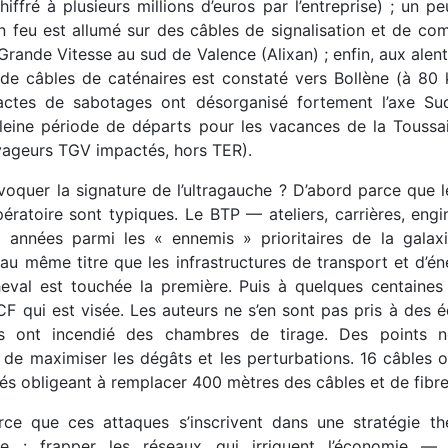
hiffré à plusieurs millions d’euros par l’entreprise) ; un pe
un feu est allumé sur des câbles de signalisation et de co
 Grande Vitesse au sud de Valence (Alixan) ; enfin, aux alen
 de câbles de caténaires est constaté vers Bollène (à 80 k
actes de sabotages ont désorganisé fortement l’axe Su
eine période de départs pour les vacances de la Toussai
ageurs TGV impactés, hors TER).
oquer la signature de l’ultragauche ? D’abord parce que l
ératoire sont typiques. Le BTP — ateliers, carrières, engi
 années parmi les « ennemis » prioritaires de la galax
u même titre que les infrastructures de transport et d’éner
heval est touchée la première. Puis à quelques centaines
CF qui est visée. Les auteurs ne s’en sont pas pris à des
ls ont incendié des chambres de tirage. Des points n
de maximiser les dégâts et les perturbations. 16 câbles o
 obligeant à remplacer 400 mètres des câbles et de fibre
rce que ces attaques s’inscrivent dans une stratégie th
che : frapper les réseaux qui irriguent l’économie — 