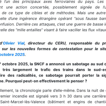
é l’un des principaux axes ferroviaires du pays. Les
nt une action concertée, possiblement signée de l’ul
e de ce type de cibles et de méthodes. Mais une autre
elle d’une ingérence étrangère opérant “sous fausse ban
nfusion. Derrière ces attaques, c’est une guerre de basse i
lle des “mille entailles” visant à faire vaciller les flux vita
d’
Olivier Vial
, directeur du CERU, responsable du 
S sur les nouvelles formes de contestation pour le si
 octobre 2025
.
7 octobre 2025, la SNCF a annoncé un sabotage au sud 
t très largement le trafic des trains dans le sud-es
oire des radicalités, ce sabotage pourrait porter la s
che. Pourquoi peut-on effectivement le penser ?
llement, la chronologie parle d’elle-même. Dans la nuit d
premier incendie est signalé vers 3 h 30 dans une carrièr
Saint-Marcel-lès-Valence (bâtiment et engins de chantie