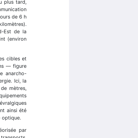
u plus tard,
mmunication
tours de 6 h
ilomètres).
d-Est de la
nt (environ
es cibles et
ns — figure
ie anarcho-
gie. Ici, la
 de mètres,
 équipements
évralgiques
nt ainsi été
 optique.
éorisée par
transports,