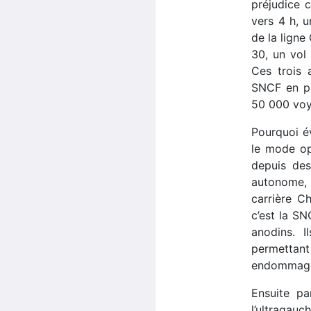
préjudice c
vers 4 h, 
de la ligne
30, un vol
Ces trois 
SNCF en pl
50 000 voy
Pourquoi év
le mode op
depuis des
autonome, a
carrière C
c’est la SN
anodins. I
permettant 
endommagés
Ensuite pa
l’ultragau