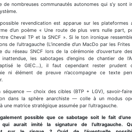
re de nombreuses communautés autonomes qui s’y sont in
système.
 possible revendication est apparue sur les plateformes a
rme d’un poème « Une route de plus vers nulle part, 
ntre Cheval TP et la SNCF ». Si le ton ironique ressemble
ons de l’ultragauche (L’incendie d’un MacDo par les Frites
e du réseau SNCF lors de la cérémonie d’ouverture de
 inattendue, les sabotages d’engins de chantier de l
 baptisé le GIEC…), il faut cependant rester prudent 
hie ni élément de preuve n’accompagne ce texte per
er.
la séquence — choix des cibles (BTP + LGV), savoir-faire
tion dans la sphère anarchiste — colle à un modus ope
à une matrice stratégique assumée par l’ultragauche.
 également possible que ce sabotage soit le fait d’un
 qui aurait imité la signature de l’ultragauche. Q
nt sur le risque ? Quid de l’éventuelle possibil