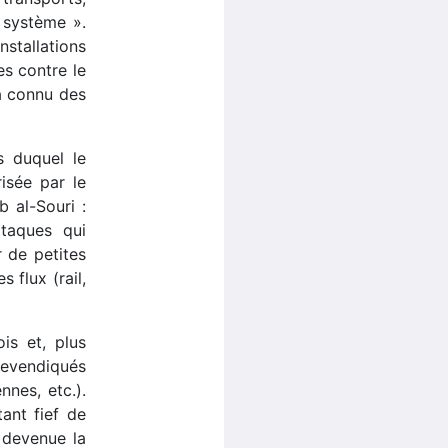
 système ».
stallations
es contre le
 a connu des
s duquel le
isée par le
 al-Souri :
ttaques qui
r de petites
 flux (rail,
ois et, plus
revendiqués
nes, etc.).
ant fief de
t devenue la