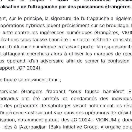
alisation de l’ultragauche par des puissances étrangères
nt, sur le principe, la signature de l’ultragauche a égale
 opérations hybrides jouent précisément sur ce brouillage.
e lutte contre les ingérences numériques étrangères, VIG
opérations sous fausse bannière : « Cette méthode consiste
on d’influence numérique en faisant porter la responsabilit
 L’attaquant cherchera alors à utiliser les marques de rec
s operandi d’un adversaire afin de semer la confusion 
apport JOP 2024).
e figure se dessinent donc ;
services étrangers frappant “sous fausse bannière”. E
 individus ont été arrêtés et condamnés des individu
et des préparatifs de sabotages visant notamment les rése
l’ingérence s’est surtout vue dans des opérations de désin
lisation, notamment autour des JO 2024 : VIGINUM a do
liées à l’Azerbaïdjan (Baku Initiative Group, « organe de