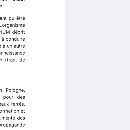
 ?
ment pu être
 L’organisme
INUM décrit
 à conduire
é à un autre
onnaissance
» (trad. de
n Pologne,
s pour des
aux ferrés.
formation et
cumenté des
 propagande