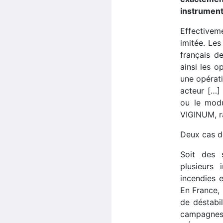
instrument
Effectiveme
imitée. Les
français d
ainsi les 
une opérati
acteur […]
ou le modu
VIGINUM, r
Deux cas d
Soit des 
plusieurs
incendies 
En France, 
de déstabi
campagnes 