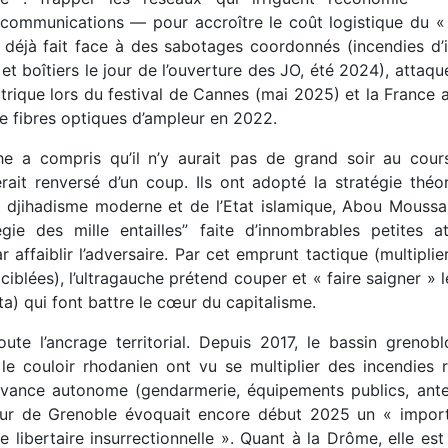
é, communications — pour accroître le coût logistique du «
déjà fait face à des sabotages coordonnés (incendies d’in
et boîtiers le jour de l’ouverture des JO, été 2024), attaqu
trique lors du festival de Cannes (mai 2025) et la France
e fibres optiques d’ampleur en 2022.
che a compris qu’il n’y aurait pas de grand soir au cour
rait renversé d’un coup. Ils ont adopté la stratégie théor
 djihadisme moderne et de l’Etat islamique, Abou Moussab
égie des mille entailles” faite d’innombrables petites a
ar affaiblir l’adversaire. Par cet emprunt tactique (multiplie
ciblées), l’ultragauche prétend couper et « faire saigner » les
ta) qui font battre le cœur du capitalisme.
oute l’ancrage territorial. Depuis 2017, le bassin grenobl
 le couloir rhodanien ont vu se multiplier des incendies 
vance autonome (gendarmerie, équipements publics, anten
ur de Grenoble évoquait encore début 2025 un « import
he libertaire insurrectionnelle ». Quant à la Drôme, elle es