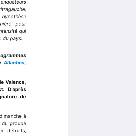
 enquêteurs
tragauche,
 hypothèse
nière” pour
ntensité qui
ux du pays.
programmes
te
Atlantico,
de Valence,
t. D’après
ignature de
e dimanche à
e du groupe
r détruits,