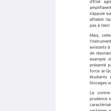
d’État ag
amplifiaien
s’appuie su
affaiblir l
pas à l’abr
Mais, cell
l’instrumen
existants à
de résonanc
exemple de
présenté p
force al-Qo
étudiants
blocages su
Le contre
prudence su
caractérisé
certaines a