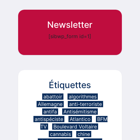
Newsletter
[sibwp_form id=1]
Étiquettes
abattoir
algorithmes
Allemagne
anti-terroriste
antifa
Antisémitisme
antispéciste
Atlantico
BFM
TV
Boulevard Voltaire
cannabis
chine