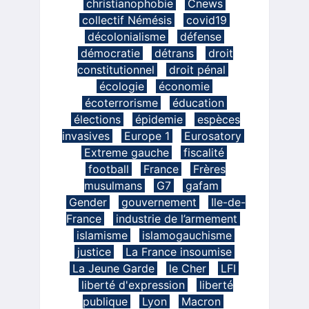
christianophobie
Cnews
collectif Némésis
covid19
décolonialisme
défense
démocratie
détrans
droit
constitutionnel
droit pénal
écologie
économie
écoterrorisme
éducation
élections
épidemie
espèces
invasives
Europe 1
Eurosatory
Extreme gauche
fiscalité
football
France
Frères
musulmans
G7
gafam
Gender
gouvernement
Ile-de-
France
industrie de l’armement
islamisme
islamogauchisme
justice
La France insoumise
La Jeune Garde
le Cher
LFI
liberté d'expression
liberté
publique
Lyon
Macron