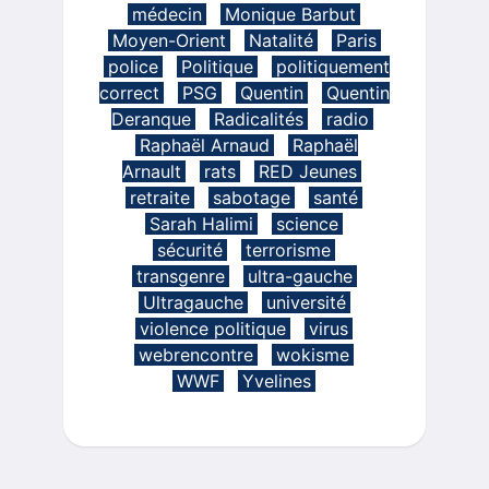
médecin
Monique Barbut
Moyen-Orient
Natalité
Paris
police
Politique
politiquement
correct
PSG
Quentin
Quentin
Deranque
Radicalités
radio
Raphaël Arnaud
Raphaël
Arnault
rats
RED Jeunes
retraite
sabotage
santé
Sarah Halimi
science
sécurité
terrorisme
transgenre
ultra-gauche
Ultragauche
université
violence politique
virus
webrencontre
wokisme
WWF
Yvelines