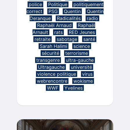
police
Politique
politiquement
correct
PSG
Quentin
Quentin
Deranque
Radicalités
radio
Raphaël Arnaud
Raphaël
Arnault
rats
RED Jeunes
retraite
sabotage
santé
Sarah Halimi
science
sécurité
terrorisme
transgenre
ultra-gauche
Ultragauche
université
violence politique
virus
webrencontre
wokisme
WWF
Yvelines