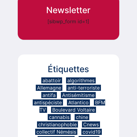
Newsletter
[sibwp_form id=1]
Étiquettes
abattoir
algorithmes
Allemagne
anti-terroriste
antifa
Antisémitisme
antispéciste
Atlantico
BFM
TV
Boulevard Voltaire
cannabis
chine
christianophobie
Cnews
collectif Némésis
covid19