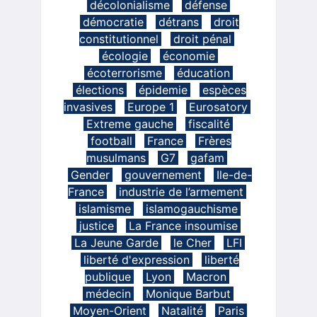
décolonialisme
défense
démocratie
détrans
droit
constitutionnel
droit pénal
écologie
économie
écoterrorisme
éducation
élections
épidemie
espèces
invasives
Europe 1
Eurosatory
Extreme gauche
fiscalité
football
France
Frères
musulmans
G7
gafam
Gender
gouvernement
Ile-de-
France
industrie de l’armement
islamisme
islamogauchisme
justice
La France insoumise
La Jeune Garde
le Cher
LFI
liberté d'expression
liberté
publique
Lyon
Macron
médecin
Monique Barbut
Moyen-Orient
Natalité
Paris