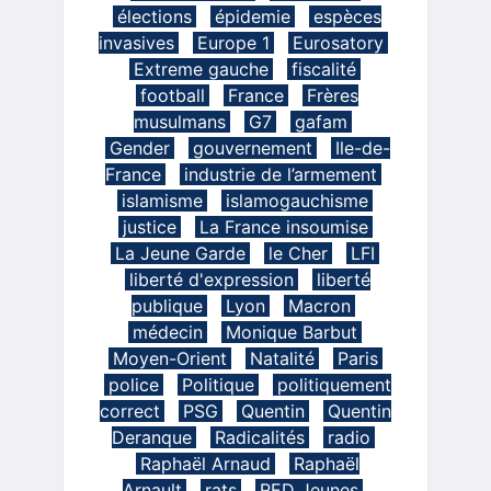
élections
épidemie
espèces
invasives
Europe 1
Eurosatory
Extreme gauche
fiscalité
football
France
Frères
musulmans
G7
gafam
Gender
gouvernement
Ile-de-
France
industrie de l’armement
islamisme
islamogauchisme
justice
La France insoumise
La Jeune Garde
le Cher
LFI
liberté d'expression
liberté
publique
Lyon
Macron
médecin
Monique Barbut
Moyen-Orient
Natalité
Paris
police
Politique
politiquement
correct
PSG
Quentin
Quentin
Deranque
Radicalités
radio
Raphaël Arnaud
Raphaël
Arnault
rats
RED Jeunes