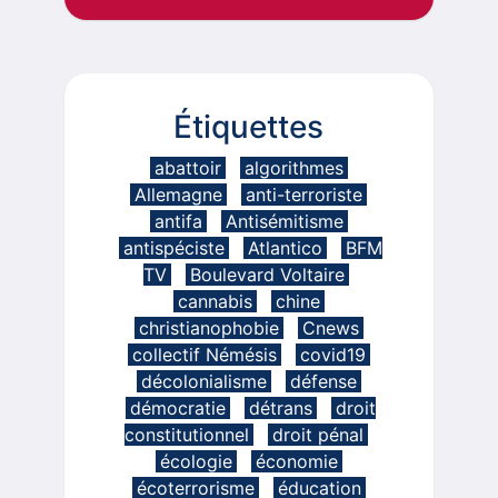
Étiquettes
abattoir
algorithmes
Allemagne
anti-terroriste
antifa
Antisémitisme
antispéciste
Atlantico
BFM
TV
Boulevard Voltaire
cannabis
chine
christianophobie
Cnews
collectif Némésis
covid19
décolonialisme
défense
démocratie
détrans
droit
constitutionnel
droit pénal
écologie
économie
écoterrorisme
éducation