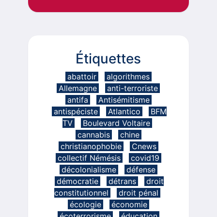
Étiquettes
abattoir
algorithmes
Allemagne
anti-terroriste
antifa
Antisémitisme
antispéciste
Atlantico
BFM
TV
Boulevard Voltaire
cannabis
chine
christianophobie
Cnews
collectif Némésis
covid19
décolonialisme
défense
démocratie
détrans
droit
constitutionnel
droit pénal
écologie
économie
écoterrorisme
éducation