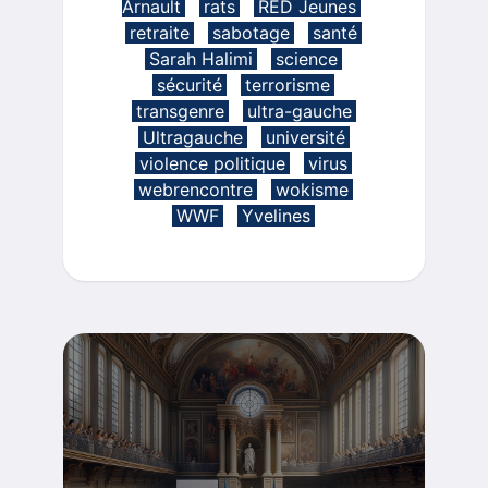
Arnault
rats
RED Jeunes
retraite
sabotage
santé
Sarah Halimi
science
sécurité
terrorisme
transgenre
ultra-gauche
Ultragauche
université
violence politique
virus
webrencontre
wokisme
WWF
Yvelines