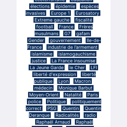
élections
épidemie
espèces
invasives
Europe 1
Eurosatory
Extreme gauche
fiscalité
football
France
Frères
musulmans
G7
gafam
Gender
gouvernement
Ile-de-
France
industrie de l’armement
islamisme
islamogauchisme
justice
La France insoumise
La Jeune Garde
le Cher
LFI
liberté d'expression
liberté
publique
Lyon
Macron
médecin
Monique Barbut
Moyen-Orient
Natalité
Paris
police
Politique
politiquement
correct
PSG
Quentin
Quentin
Deranque
Radicalités
radio
Raphaël Arnaud
Raphaël