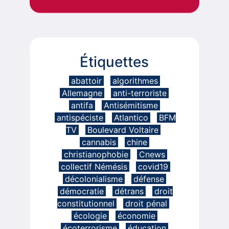
Étiquettes
abattoir
algorithmes
Allemagne
anti-terroriste
antifa
Antisémitisme
antispéciste
Atlantico
BFM
TV
Boulevard Voltaire
cannabis
chine
christianophobie
Cnews
collectif Némésis
covid19
décolonialisme
défense
démocratie
détrans
droit
constitutionnel
droit pénal
écologie
économie
écoterrorisme
éducation