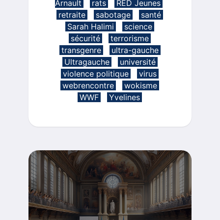
Arnault
rats
RED Jeunes
retraite
sabotage
santé
Sarah Halimi
science
sécurité
terrorisme
transgenre
ultra-gauche
Ultragauche
université
violence politique
virus
webrencontre
wokisme
WWF
Yvelines