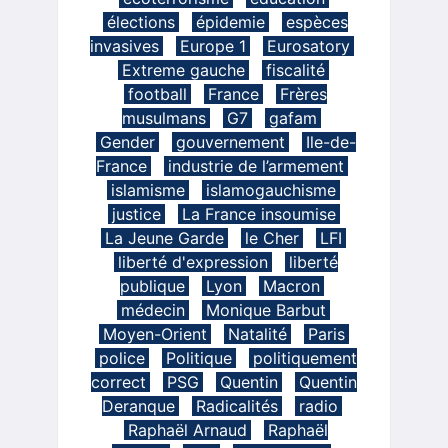
élections
épidemie
espèces
invasives
Europe 1
Eurosatory
Extreme gauche
fiscalité
football
France
Frères
musulmans
G7
gafam
Gender
gouvernement
Ile-de-
France
industrie de l’armement
islamisme
islamogauchisme
justice
La France insoumise
La Jeune Garde
le Cher
LFI
liberté d'expression
liberté
publique
Lyon
Macron
médecin
Monique Barbut
Moyen-Orient
Natalité
Paris
police
Politique
politiquement
correct
PSG
Quentin
Quentin
Deranque
Radicalités
radio
Raphaël Arnaud
Raphaël