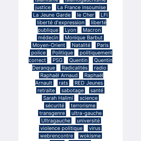
justice
La France insoumise
La Jeune Garde
le Cher
LFI
liberté d'expression
liberté
publique
Lyon
Macron
médecin
Monique Barbut
Moyen-Orient
Natalité
Paris
police
Politique
politiquement
correct
PSG
Quentin
Quentin
Deranque
Radicalités
radio
Raphaël Arnaud
Raphaël
Arnault
rats
RED Jeunes
retraite
sabotage
santé
Sarah Halimi
science
sécurité
terrorisme
transgenre
ultra-gauche
Ultragauche
université
violence politique
virus
webrencontre
wokisme