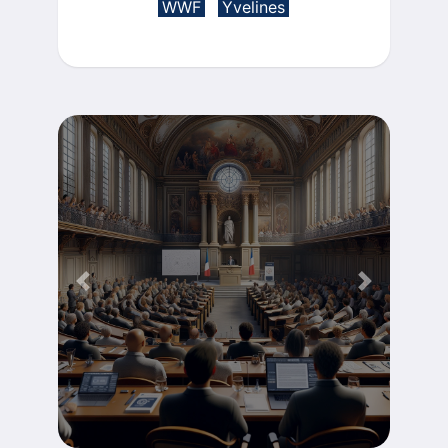
WWF
Yvelines
Tribune
Previous
Next
Découvrir