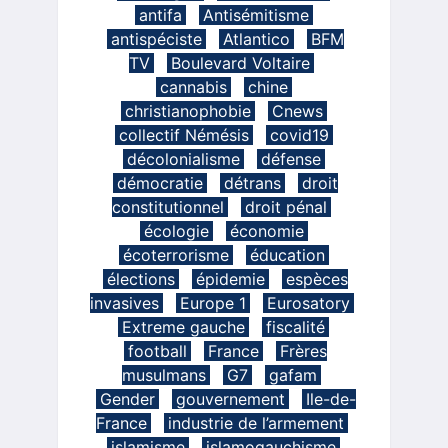
antifa
Antisémitisme
antispéciste
Atlantico
BFM
TV
Boulevard Voltaire
cannabis
chine
christianophobie
Cnews
collectif Némésis
covid19
décolonialisme
défense
démocratie
détrans
droit
constitutionnel
droit pénal
écologie
économie
écoterrorisme
éducation
élections
épidemie
espèces
invasives
Europe 1
Eurosatory
Extreme gauche
fiscalité
football
France
Frères
musulmans
G7
gafam
Gender
gouvernement
Ile-de-
France
industrie de l’armement
islamisme
islamogauchisme