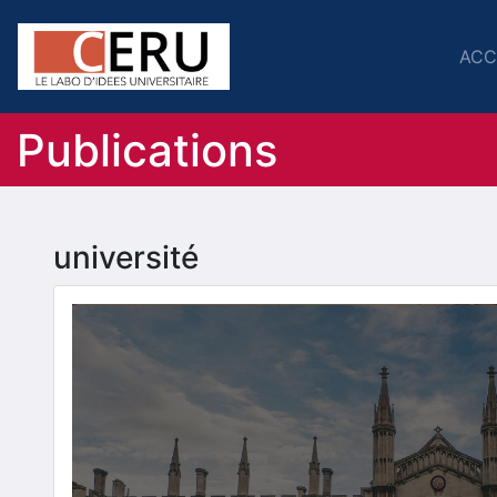
ACC
Publications
université