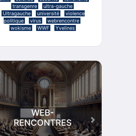
transgenre
ultra-gauche
Ultragauche
université
violence
politique
virus
webrencontre
wokisme
WWF
Yvelines
WEB-
T
RENCONTRES
vious
Next