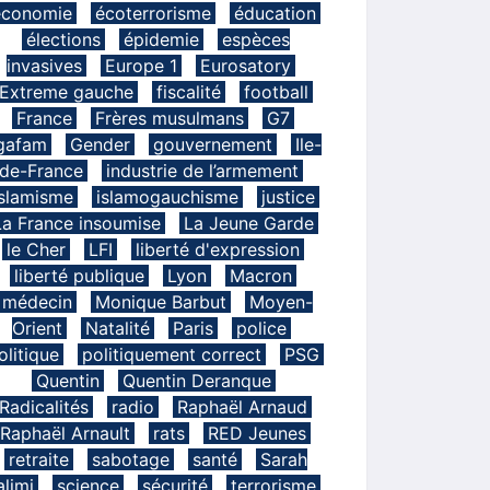
économie
écoterrorisme
éducation
élections
épidemie
espèces
invasives
Europe 1
Eurosatory
Extreme gauche
fiscalité
football
France
Frères musulmans
G7
gafam
Gender
gouvernement
Ile-
de-France
industrie de l’armement
islamisme
islamogauchisme
justice
La France insoumise
La Jeune Garde
le Cher
LFI
liberté d'expression
liberté publique
Lyon
Macron
médecin
Monique Barbut
Moyen-
Orient
Natalité
Paris
police
olitique
politiquement correct
PSG
Quentin
Quentin Deranque
Radicalités
radio
Raphaël Arnaud
Raphaël Arnault
rats
RED Jeunes
retraite
sabotage
santé
Sarah
limi
science
sécurité
terrorisme