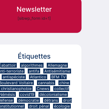
Newsletter
[sibwp_form id=1]
Étiquettes
abattoir
algorithmes
Allemagne
nti-terroriste
antifa
Antisémitisme
antispéciste
Atlantico
BFM TV
Boulevard Voltaire
cannabis
chine
christianophobie
Cnews
collectif
Némésis
covid19
décolonialisme
défense
démocratie
détrans
droit
onstitutionnel
droit pénal
écologie