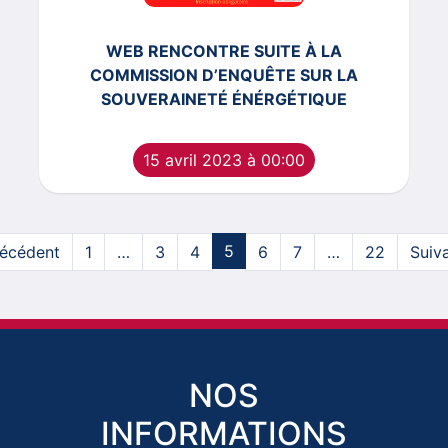
WEB RENCONTRE SUITE À LA
COMMISSION D’ENQUÊTE SUR LA
SOUVERAINETÉ ÉNÉRGÉTIQUE
15 avril 2023 à 00:00
5
récédent
1
…
3
4
6
7
…
22
Suiv
NOS
INFORMATIONS