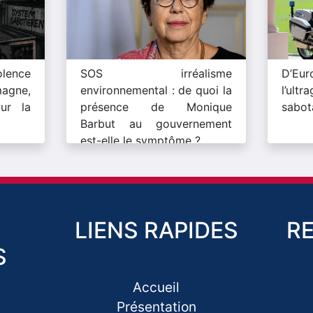
lence
SOS irréalisme
D’Eu
magne,
environnemental : de quoi la
l’ult
ur la
présence de Monique
sabot
Barbut au gouvernement
est-elle le symptôme ?
LIENS RAPIDES
R
S
Accueil
Présentation