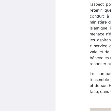
l’aspect p
retenir qu
conduit à
ministère d
Islamique 
menace n’ét
les aspiran
« service 
valeurs de 
bénévoles »
renoncer au
Le combat 
l’ensemble 
et de son Hi
face, dans 