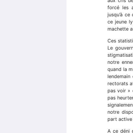
aux cris de
forcé les 
jusqu’à ce
ce jeune ly
machette a
Ces statist
Le gouvern
stigmatisat
notre enne
quand la mi
lendemain 
rectorats a
pas voir » 
pas heurter
signalement
notre disp
part active
A ce déni 