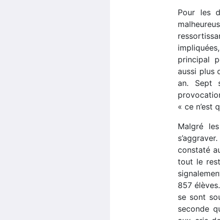
Pour les d
malheureu
ressortis
impliquées
principal 
aussi plus 
an. Sept 
provocatio
« ce n’est 
Malgré les
s’aggraver
constaté a
tout le res
signalemen
857 élèves.
se sont so
seconde qu