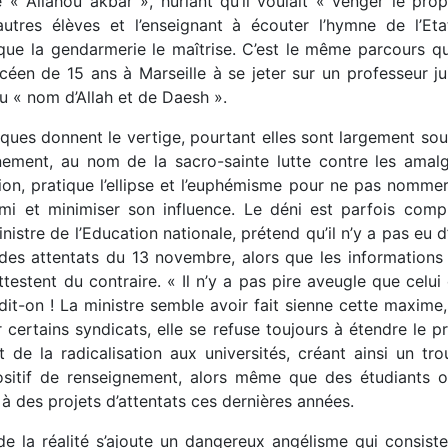
 « Allahou akbar », hurlant qu’il voulait « venger le prop
autres élèves et l’enseignant à écouter l’hymne de l’Eta
 que la gendarmerie le maîtrise. C’est le même parcours qu
céen de 15 ans à Marseille à se jeter sur un professeur j
u « nom d’Allah et de Daesh ».
iques donnent le vertige, pourtant elles sont largement so
ement, au nom de la sacro-sainte lutte contre les amal
ion, pratique l’ellipse et l’euphémisme pour ne pas nomme
mi et minimiser son influence. Le déni est parfois com
nistre de l’Education nationale, prétend qu’il n’y a pas eu d
des attentats du 13 novembre, alors que les informations
ttestent du contraire. « Il n’y a pas pire aveugle que celui
dit-on ! La ministre semble avoir fait sienne cette maxime
 certains syndicats, elle se refuse toujours à étendre le 
 de la radicalisation aux universités, créant ainsi un tr
ositif de renseignement, alors même que des étudiants o
 à des projets d’attentats ces dernières années.
de la réalité s’ajoute un dangereux angélisme qui consis