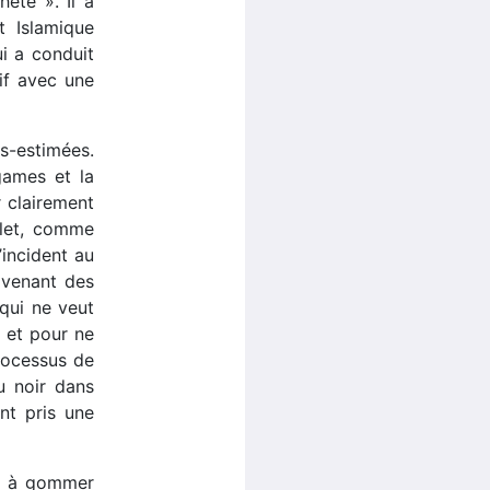
hète ». Il a
t Islamique
i a conduit
uif avec une
us-estimées.
games et la
r clairement
plet, comme
’incident au
 venant des
 qui ne veut
, et pour ne
processus de
ou noir dans
nt pris une
te à gommer