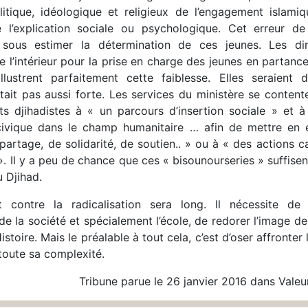
olitique, idéologique et religieux de l’engagement islami
e l’explication sociale ou psychologique. Cet erreur de
 sous estimer la détermination de ces jeunes. Les dir
e l’intérieur pour la prise en charge des jeunes en partance
illustrent parfaitement cette faiblesse. Elles seraient d
ait pas aussi forte. Les services du ministère se contente
ts djihadistes à « un parcours d’insertion sociale » et à
civique dans le champ humanitaire … afin de mettre en 
partage, de solidarité, de soutien.. » ou à « des actions ca
. Il y a peu de chance que ces « bisounourseries » suffisent
 Djihad.
contre la radicalisation sera long. Il nécessite de 
de la société et spécialement l’école, de redorer l’image d
stoire. Mais le préalable à tout cela, c’est d’oser affronter 
toute sa complexité.
Tribune parue le 26 janvier 2016 dans Valeu