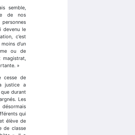
ais semble,
bre de nos
 personnes
i devenu le
tion, c’est
n moins d’un
isme ou de
 magistrat,
rtante. »
ne cesse de
a justice a
 que durant
pargnés. Les
t désormais
fférents qui
et élève de
e de classe