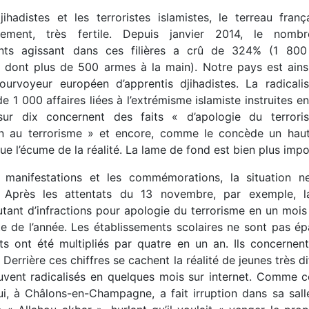
jihadistes et les terroristes islamistes, le terreau franç
sement, très fertile. Depuis janvier 2014, le nom
sants agissant dans ces filières a crû de 324% (1 800
, dont plus de 500 armes à la main). Notre pays est ains
pourvoyeur européen d’apprentis djihadistes. La radicalisa
de 1 000 affaires liées à l’extrémisme islamiste instruites e
sur dix concernent des faits « d’apologie du terror
n au terrorisme » et encore, comme le concède un haut
que l’écume de la réalité. La lame de fond est bien plus impo
 manifestations et les commémorations, la situation 
. Après les attentats du 13 novembre, par exemple, l
utant d’infractions pour apologie du terrorisme en un mois
te de l’année. Les établissements scolaires ne sont pas é
ts ont été multipliés par quatre en un an. Ils concernen
 Derrière ces chiffres se cachent la réalité de jeunes très di
uvent radicalisés en quelques mois sur internet. Comme c
i, à Châlons-en-Champagne, a fait irruption dans sa sall