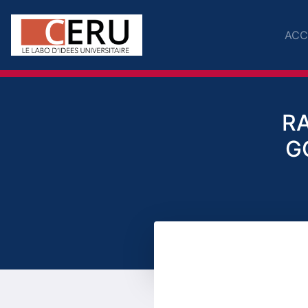
ACC
RA
G