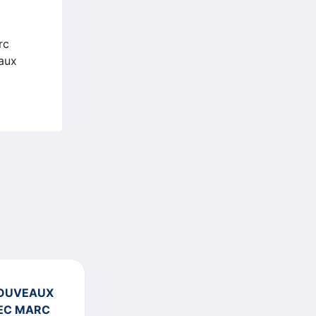
rc
eaux
NOUVEAUX
VEC MARC