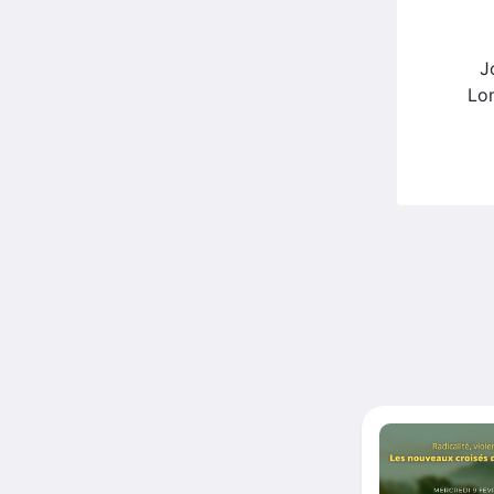
J
Lom